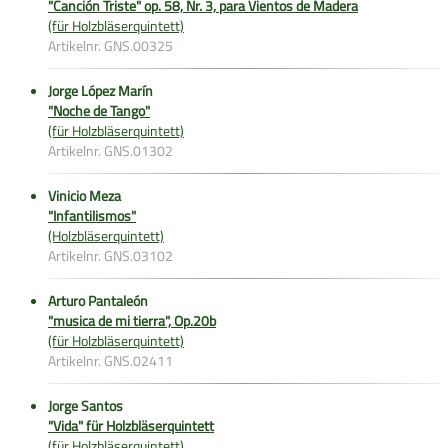
"Canción Triste" op. 58, Nr. 3, para Vientos de Madera
(für Holzbläserquintett)
Artikelnr. GNS.00325
Jorge López Marín
"Noche de Tango"
(für Holzbläserquintett)
Artikelnr. GNS.01302
Vinicio Meza
"Infantilismos"
(Holzbläserquintett)
Artikelnr. GNS.03102
Arturo Pantaleón
"musica de mi tierra", Op.20b
(für Holzbläserquintett)
Artikelnr. GNS.02411
Jorge Santos
"Vida" für Holzbläserquintett
(für Holzbläserquintett)